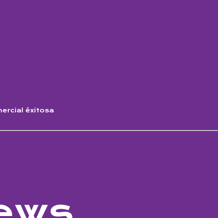
rcial éxitosa
ews